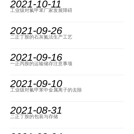
2021-10-11
工业级对氟甲苯厂家发展障碍
2021-09-26
二正丁胺的石灰氮法生产工艺
2021-09-16
一正丙胺的运输储存注意事项
2021-09-10
工业级对氟甲苯中金属离子的去除
2021-08-31
二正丁胺的包装与存储