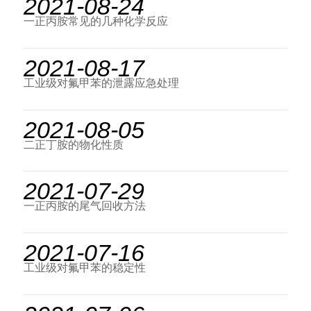
2021-08-24
一正丙胺常见的几种化学反应
2021-08-17
工业级对氟甲苯的泄露应急处理
2021-08-05
二正丁胺的物化性质
2021-07-29
一正丙胺的尾气回收方法
2021-07-16
工业级对氟甲苯的稳定性