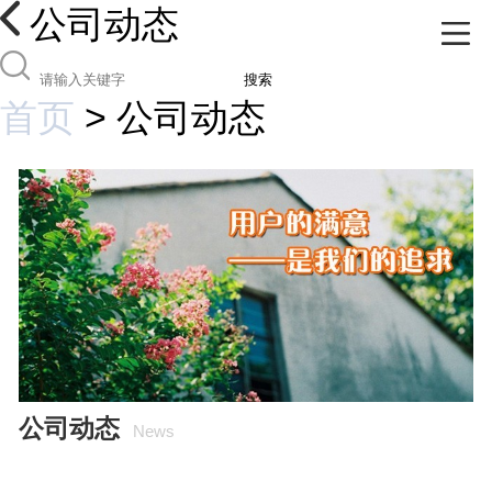
公司动态
搜索
首页
>
公司动态
公司动态
News