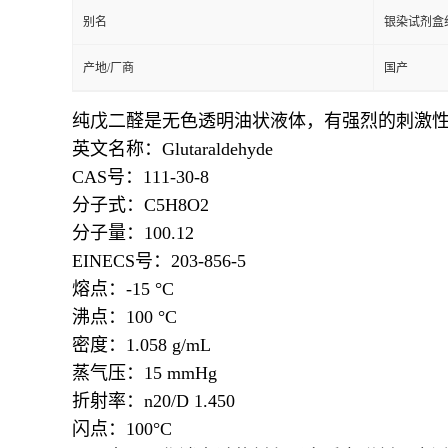
别名
银染试剂盒
产地/厂商
国产
纯戊二醛是无色透明油状液体，
有强烈的刺激
英文名称：Glutaraldehyde
CAS号：111-30-8
分子式：C5H8O2
分子量：100.12
EINECS号：203-856-5
熔点：
-15 °C
沸点：
100 °C
密度：
1.058 g/mL
蒸气压：
15 mmHg
折射率：
n20/D 1.450
闪点：
100°C