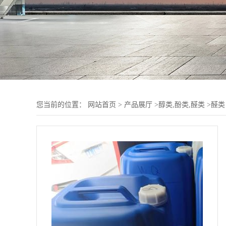
您当前的位置：
网站首页
>
产品展厅
>
醇类,酚类,醛类
>
醛类