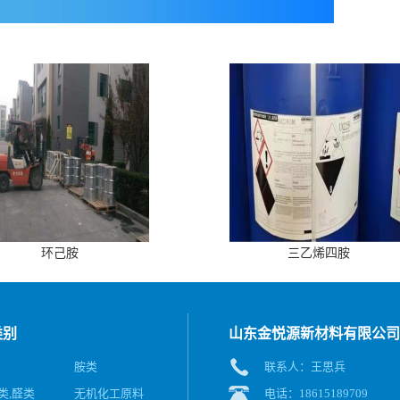
环己胺
三乙烯四胺
类别
山东金悦源新材料有限公司
胺类
联系人：王思兵
类,醛类
无机化工原料
电话：18615189709