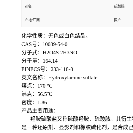
别名
硫酸胲
产地/厂商
国产
化学性质：
无色或白色结晶。
CAS号：10039-54-0
分子式：H2O4S.2H3NO
分子量：164.14
EINECS号：233-118-8
英文名称：Hydroxylamine sulfate
熔点：
170 °C
沸点：
56.5℃
密度：
1.86
产品主要用途：
羟胺硫酸盐又称硫酸羟胺、硫酸胲。其衍生物
是一种还原剂、显影剂和橡胶硫化剂，是合成己