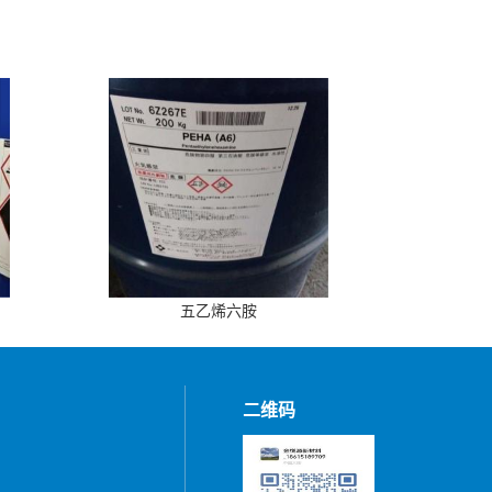
五乙烯六胺
二维码