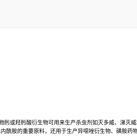
肟或羟肟酸衍生物可用来生产杀虫剂如灭多威、涕灭威
内酰胺的重要原料，还用于生产异噁唑衍生物、磺胺药物和