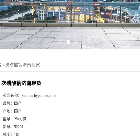
盐
>
次磷酸钠济南现货
次磷酸钠济南现货
英文名称：
Sodium hypophosphite
品牌：
国产
产地：
国产
型号：
25kg/袋
货号：
52201
纯度：
102