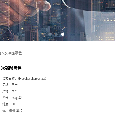
酸
>
次磷酸零售
次磷酸零售
英文名称：
Hypophosphorous acid
品牌：
国产
产地：
国产
型号：
25kg/袋
纯度：
50
cas：
6303-21-5