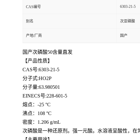
6303-21-5
CAS编号
别名
次亚磷酸
产地/厂商
国产
国产次磷酸50含量直发
【产品性质】
CAS号:6303-21-5
分子式:HO2P
分子量:63.980501
EINECS号:228-601-5
熔点：
-25 °C
沸点：
108 °C
密度：
1.206 g/mL
次磷酸是一种还原剂。强一元酸。水溶液呈酸性，在
【主要用途】