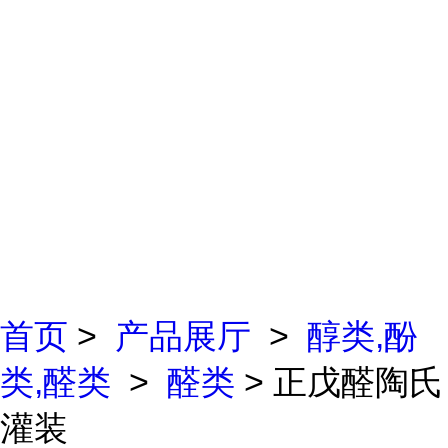
首页
>
产品展厅
>
醇类,酚
类,醛类
>
醛类
> 正戊醛陶氏
灌装