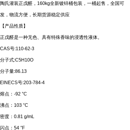
陶氏灌装正戊醛，160kg全新镀锌桶包装，一桶起售，全国可
发，物流方便，长期货源稳定供应
【产品性质】
正戊醛是一种
无色、具有特殊香味的浸透性液体。
CAS号:110-62-3
分子式:C5H10O
分子量:86.13
EINECS号:203-784-4
熔点：
-92 °C
沸点：
103 °C
密度：
0.81 g/mL
闪点：
54 °F