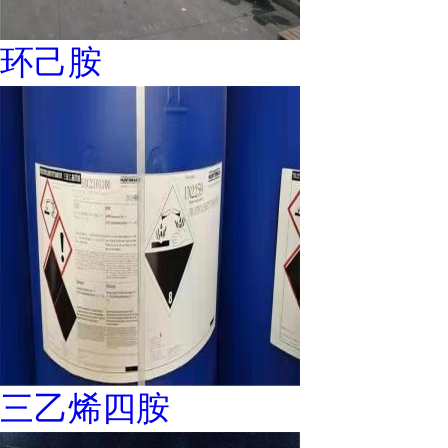
环己胺
三乙烯四胺