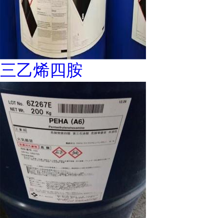
三乙烯四胺