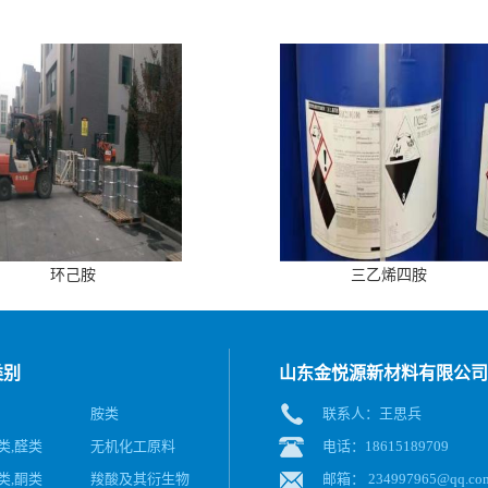
环己胺
三乙烯四胺
类别
山东金悦源新材料有限公司
胺类
联系人：王思兵
类,醛类
无机化工原料
电话：18615189709
类,酮类
羧酸及其衍生物
邮箱：
234997965@qq.co