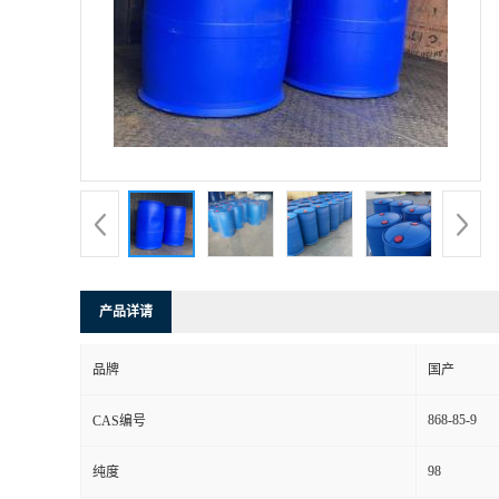
产品详请
品牌
国产
868-85-9
CAS编号
98
纯度