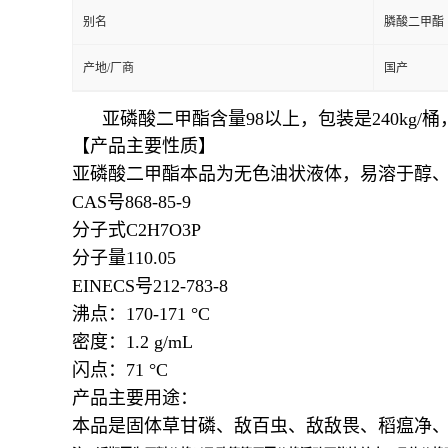
别名
膦酸二甲酯
产地/厂商
国产
亚磷酸二甲酯含量98以上，包装是240kg
【产品主要性质】
亚磷酸二甲酯
本品为无色油状液体，
易溶于醇
CAS号868-85-9
分子式C2H7O3P
分子量110.05
EINECS号212-783-8
沸点：
170-171 °C
密度：
1.2 g/mL
闪点：
71 °C
产品主要用途：
本品是固体草甘磷、敌百虫、敌敌畏、稻瘟净