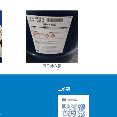
五乙烯六胺
二维码
m