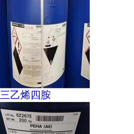
三乙烯四胺