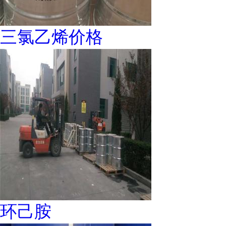
三氯乙烯价格
环己胺