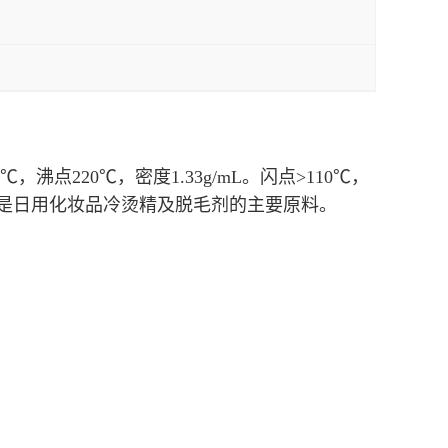
℃，沸点
220
℃，密度
1.33g/mL
。闪点
>110
℃，
是日用化妆品冷烫精及脱毛剂的主要原料。