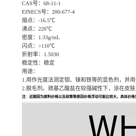
CAS
号：
68-11-1
EINECS
号：
200-677-4
熔点：
-16.5
℃
沸点：
220
℃
密度：
1.33g/mL
闪点：
>110
℃
折射率：
1.5030
稳定性：稳定
用途：
1.
用作光度法测定钼、铼和铁等的显色剂，并用
2.
脱毛剂。巯基乙酸盐在较强碱性下，涂在皮肤
注
：
近期因为原料价格以及政策等原因价格浮动可能比较大，具体价格