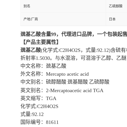
别名
乙硫醇酸
产地/厂商
日本
巯基乙酸含量99，代理进口品牌，一个包装起
【产品主要属性】
巯基乙酸
(
化学式
:C2H4O2S
，式量
:92.12)
含硫有
折射率
1.5030
。与水混溶，可混溶于乙醇、乙醚
中文名称：巯基乙酸
外文名称：
Mercapto acetic acid
中文别名：硫醇醋酸
巯基醋酸
乙硫醇酸
英文别名：
2-Mercaptoacetic acid TGA
英文缩写：
TGA
化学式
:C2H4O2S
式量
:92.12
国际编号：
81611