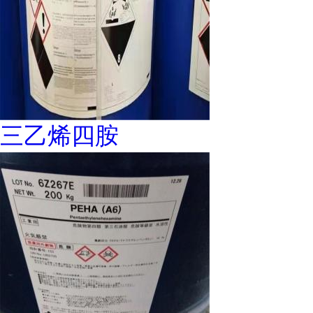
三乙烯四胺