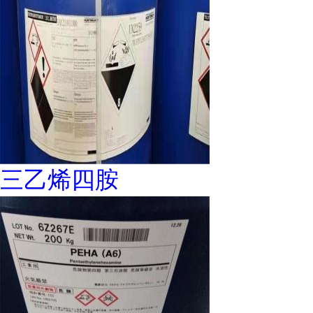
三乙烯四胺