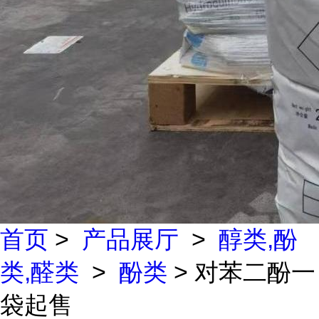
首页
>
产品展厅
>
醇类,酚
类,醛类
>
酚类
> 对苯二酚一
袋起售