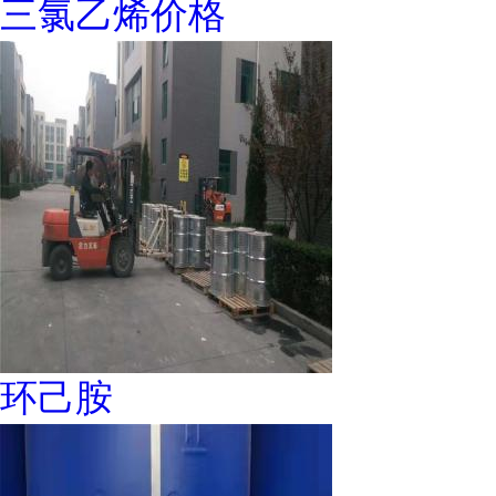
三氯乙烯价格
环己胺