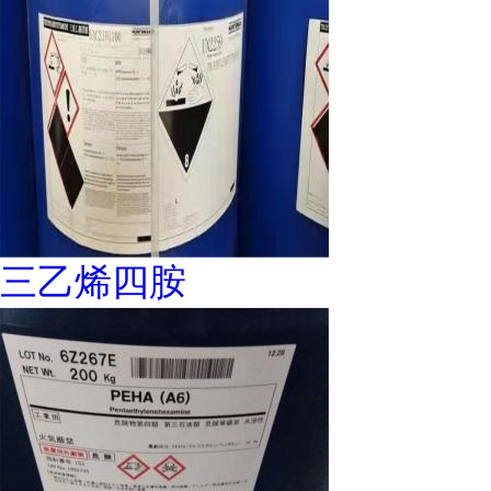
三乙烯四胺