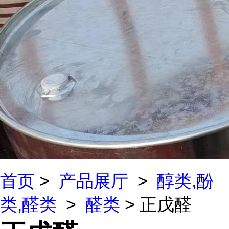
首页
>
产品展厅
>
醇类,酚
类,醛类
>
醛类
> 正戊醛