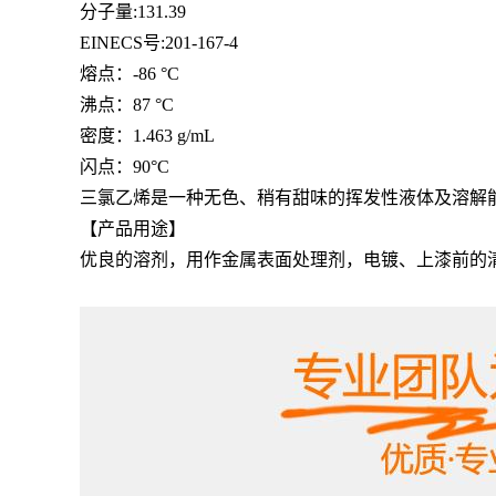
分子量:131.39
EINECS号:201-167-4
熔点：
-86 °C
沸点：
87 °C
密度：
1.463 g/mL
闪点：
90°C
三氯乙烯是一种无色、稍有甜味的挥发性液体及溶解
【产品用途】
优良的溶剂，用作金属表面处理剂，电镀、上漆前的