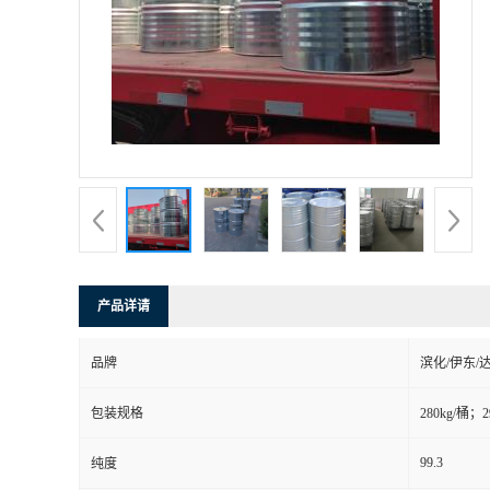
产品详请
品牌
滨化/伊东/
包装规格
280kg/桶；2
99.3
纯度