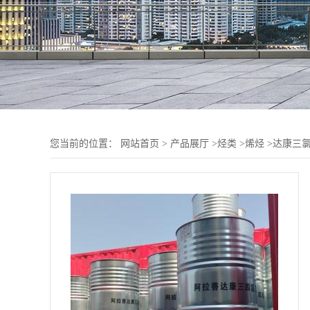
您当前的位置：
网站首页
>
产品展厅
>
烃类
>
烯烃
>
达康三