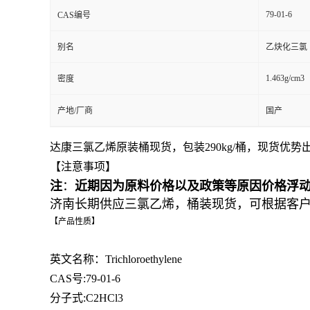
79-01-6
CAS编号
别名
乙炔化三氯
1.463g/cm3
密度
产地/厂商
国产
达康三氯乙烯原装桶现货，包装290kg/桶，现货优势
【注意事项】
注
：
近期因为原料价格以及政策等原因价格浮
济南长期供应三氯乙烯，桶装现货，可根据客
【产品性质】
英文名称：Trichloroethylene
CAS号:79-01-6
分子式:C2HCl3