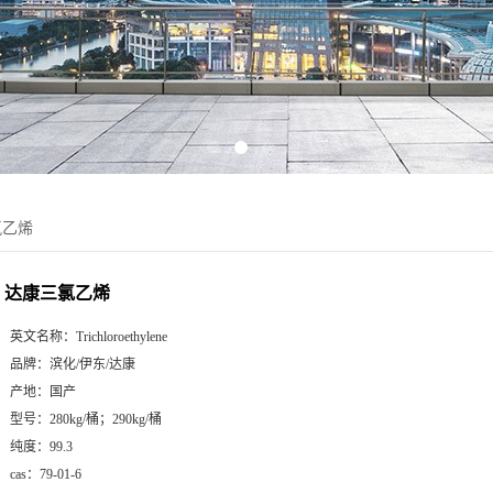
氯乙烯
达康三氯乙烯
英文名称：
Trichloroethylene
品牌：
滨化/伊东/达康
产地：
国产
型号：
280kg/桶；290kg/桶
纯度：
99.3
cas：
79-01-6