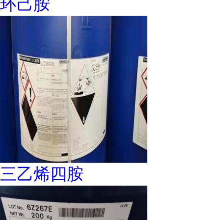
环己胺
三乙烯四胺