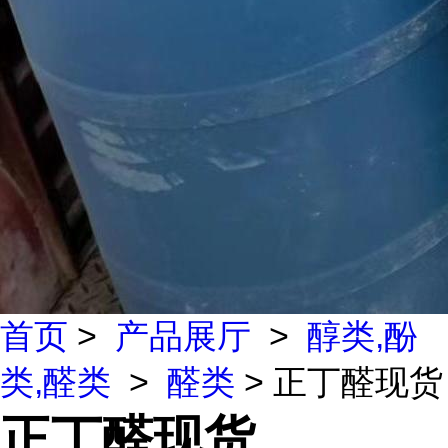
首页
>
产品展厅
>
醇类,酚
类,醛类
>
醛类
> 正丁醛现货
正丁醛现货