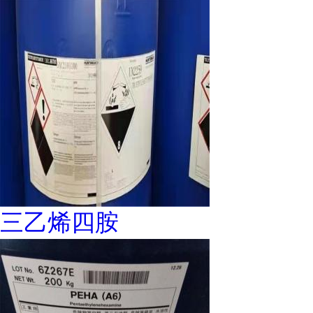
三乙烯四胺