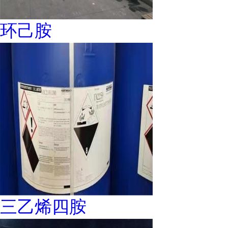
环己胺
三乙烯四胺