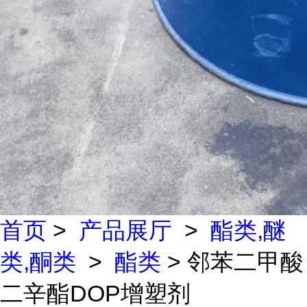
首页
>
产品展厅
>
酯类,醚
类,酮类
>
酯类
> 邻苯二甲酸
二辛酯DOP增塑剂