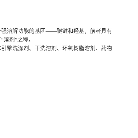
个强溶解功能的基团——醚键和羟基，前者具有
“溶剂”之称。
车引擎洗涤剂、干洗溶剂、环氧树脂溶剂、药物