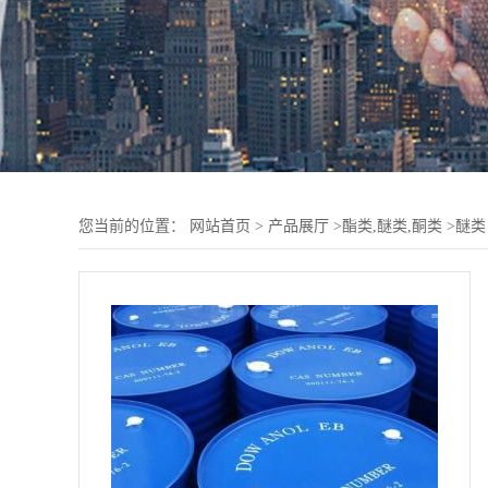
您当前的位置：
网站首页
>
产品展厅
>
酯类,醚类,酮类
>
醚类