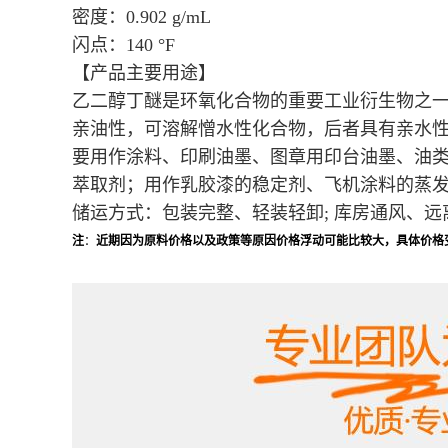
密度：
0.902 g/mL
闪点：
140 °F
【产品主要用途】
乙二醇丁醚是环氧化合物的重要工业衍生物之
亲油性，可溶解憎水性化合物，后者具有亲水性
要用作涂料、印刷油墨、图章用印台油墨、油
萃取剂；用作乳胶漆的稳定剂、飞机涂料的蒸
储运方式：
包装完整、轻装轻卸; 库房通风、
注
：
近期因为原料价格以及政策等原因价格浮动可能比较大，具体价格