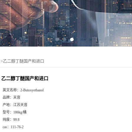
>
乙二醇丁醚国产和进口
乙二醇丁醚国产和进口
英文名称：
2-Butoxyethanol
品牌：
天音
产地：
江苏天音
型号：
186kg/桶
纯度：
99.8
cas：
111-76-2