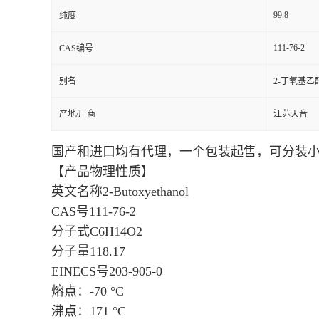
99.8
纯度
111-76-2
CAS编号
别名
2-丁氧基乙
产地/厂商
江苏天音
国产和进口均有代理，一个包装起售，可分装
【产品物理性质】
英文名称2-Butoxyethanol
CAS号111-76-2
分子式C6H14O2
分子量118.17
EINECS号203-905-0
熔点：
-70 °C
沸点：
171 °C