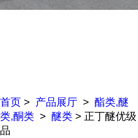
首页
>
产品展厅
>
酯类,醚
类,酮类
>
醚类
> 正丁醚优级
品