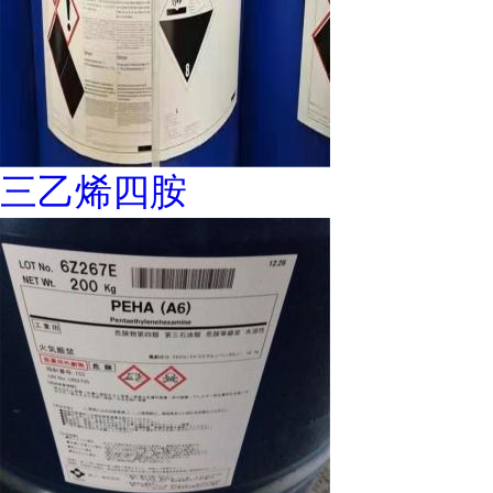
三乙烯四胺