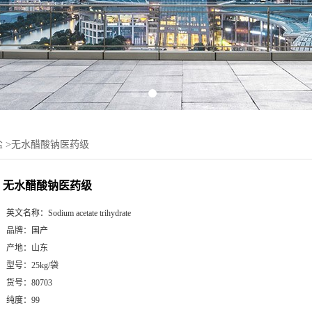
盐
>
无水醋酸钠医药级
无水醋酸钠医药级
英文名称：
Sodium acetate trihydrate
品牌：
国产
产地：
山东
型号：
25kg/袋
货号：
80703
纯度：
99