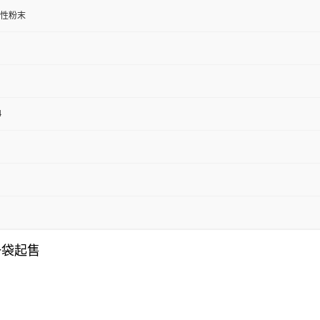
性粉末
4
一袋起售