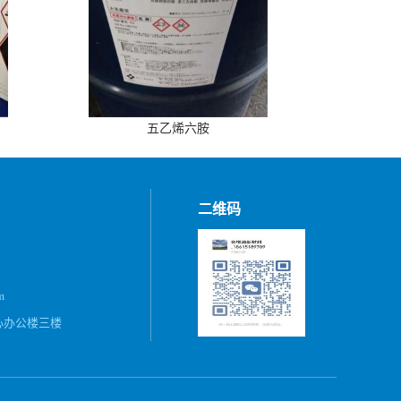
五乙烯六胺
二维码
m
心办公楼三楼