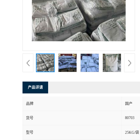
产品详请
品牌
国产
80703
货号
型号
25KG/袋