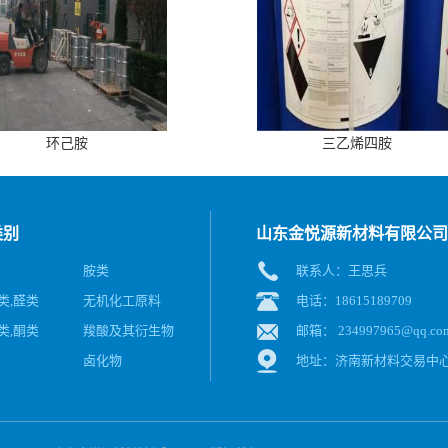
环己胺
三乙烯四胺
类别
山东金悦源新材料有限公司
胺类
联系人：王思兵
类,醛类
无机化工原料
电话：18615189709
类,酮类
羧酸及其衍生物
邮箱：
234997965@qq.co
卤化物
地址：济南新材料交易中