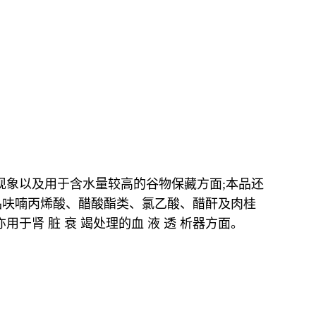
现象以及用于含水量较高的谷物保藏方面;本品还
品呋喃丙烯酸、醋酸酯类、氯乙酸、醋酐及肉桂
肾 脏 衰 竭处理的血 液 透 析器方面。