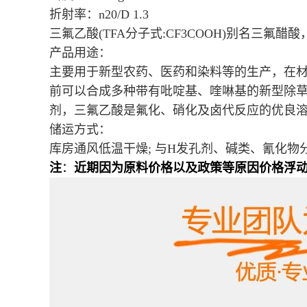
折射率：
n20/D 1.3
三氟乙酸(TFA分子式:CF3COOH)别名三
产品用途：
主要用于新型农药、医药和染料等的生产，在
前可以合成多种带有吡啶基、喹啉基的新型除
剂，三氟乙酸是氟化、硝化及卤代反应的优良
储运方式：
库房通风低温干燥; 与H发孔剂、碱类、氰化物
注
：
近期因为原料价格以及政策等原因价格浮