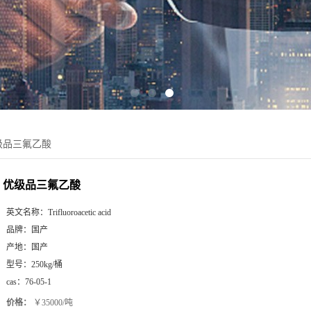
级品三氟乙酸
优级品三氟乙酸
英文名称：
Trifluoroacetic acid
品牌：
国产
产地：
国产
型号：
250kg/桶
cas：
76-05-1
价格：
￥35000/吨