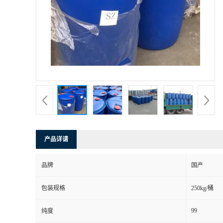
产品详请
品牌
国产
包装规格
250kg/桶
99
纯度