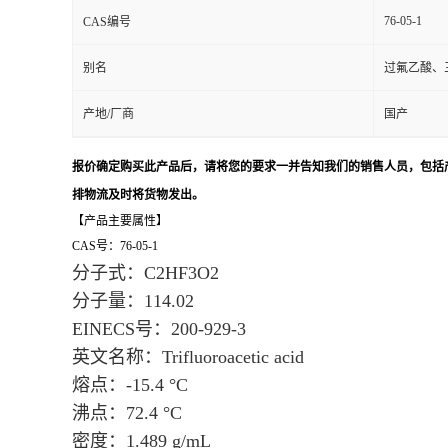
76-05-1
CAS编号
别名
过氟乙酸、
产地/厂商
国产
报价确定购买此产品后，请将您的要求一并告知我们的销售人员，包括
排物流
及时
将货物发出。
【产品主要属性】
CAS号：76-05-1
分子式：C2HF3O2
分子量：114.02
EINECS号：200-929-3
英文名称：Trifluoroacetic acid
熔点：
-15.4 °C
沸点：
72.4 °C
密度：
1.489 g/mL