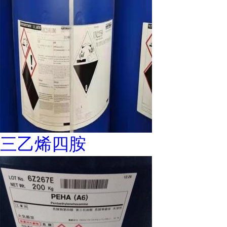
三乙烯四胺