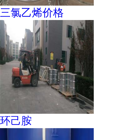
三氯乙烯价格
环己胺