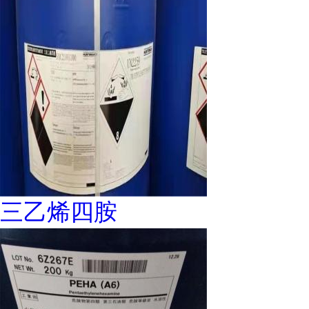
三乙烯四胺