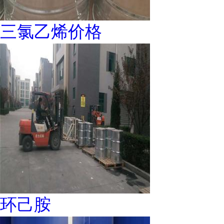
三氯乙烯价格
环己胺