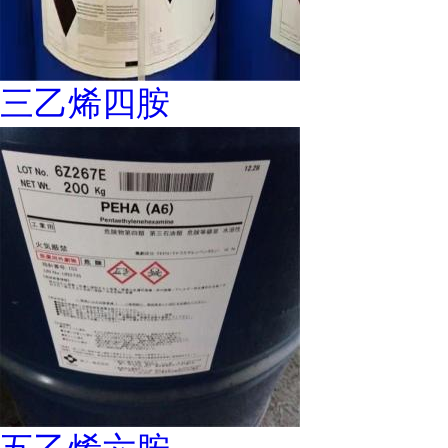
三乙烯四胺