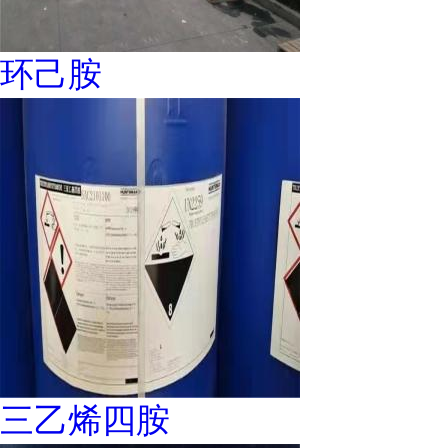
环己胺
三乙烯四胺