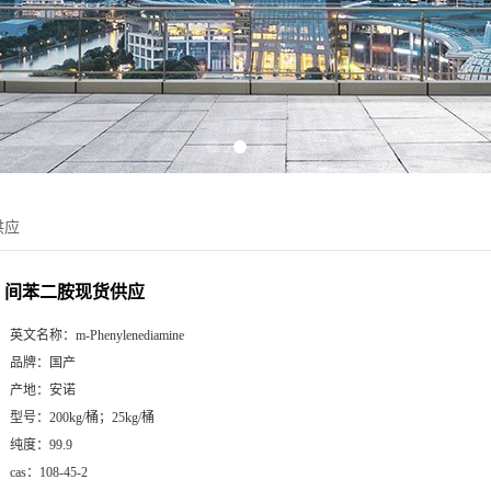
供应
间苯二胺现货供应
英文名称：
m-Phenylenediamine
品牌：
国产
产地：
安诺
型号：
200kg/桶；25kg/桶
纯度：
99.9
cas：
108-45-2