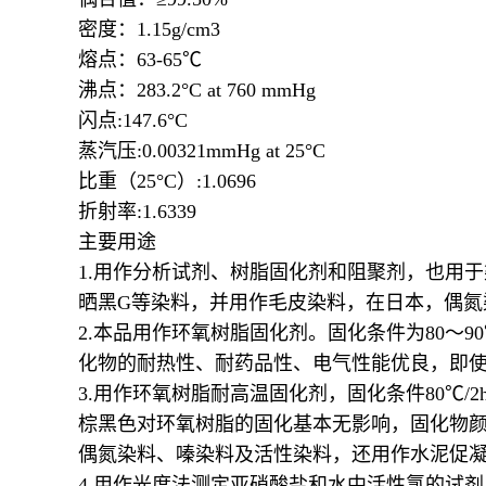
密度：
1.15g/cm3
熔点：
63-65
℃
沸点：
283.2
°
C at 760 mmHg
闪点
:147.6
°
C
蒸汽压
:0.00321mmHg at 25
°
C
比重（
25
°
C
）
:1.0696
折射率
:1.6339
主要用途
1.
用作分析试剂、树脂固化剂和阻聚剂，也用于
晒黑
G
等染料，并用作毛皮染料，在日本，偶氮
2.
本品用作环氧树脂固化剂。固化条件为
80
～
90
化物的耐热性、耐药品性、电气性能优良，即
3.
用作环氧树脂耐高温固化剂，固化条件
80
℃
/2
棕黑色对环氧树脂的固化基本无影响，固化物
偶氮染料、嗪染料及活性染料，还用作水泥促
4.
用作光度法测定亚硝酸盐和水中活性氯的试剂