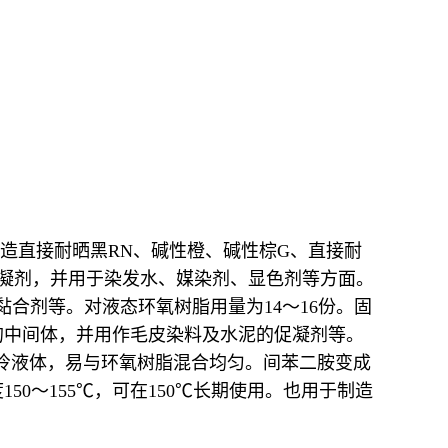
造直接耐晒黑
RN
、碱性橙、碱性棕
G
、直接耐
凝剂，并用于染发水、媒染剂、显色剂等方面。
黏合剂等。对液态环氧树脂用量为
14
～
16
份。固
的中间体，并用作毛皮染料及水泥的促凝剂等。
冷液体，易与环氧树脂混合均匀。间苯二胺变成
度
150
～
155
℃，可在
150
℃长期使用。也用于制造