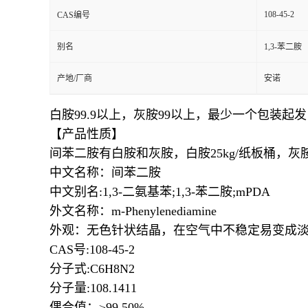
108-45-2
CAS编号
别名
1,3-苯二胺
产地/厂商
安诺
白胺99.9以上，灰胺99以上，最少一个包装起发
【产品性质】
间苯二胺有白胺和灰胺，白胺25kg/纸板桶，灰胺2
中文名称：间苯二胺
中文别名
:1,3-
二氨基苯
;1,3-
苯二胺
;mPDA
外文名称：
m-Phenylenediamine
外观：无色针状结晶，在空气中不稳定易变成
CAS
号
:108-45-2
分子式
:C6H8N2
分子量
:108.1411
偶合值：
≥
99.50%