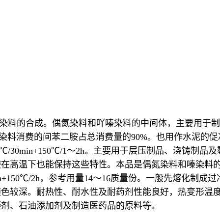
染料的合成。偶氮染料和吖嗪染料的中间体，主要用于制
染料消费的间苯二胺占总消费量的
90%
。也用作水泥的促
℃
/30min+150
℃
/1
～
2h
。主要用于层压制品、浇铸制品及
使在高温下也能保持这些特性。本品是偶氮染料和嗪染料
h+150
℃
/2h
，参考用量
14
～
16
质量份。一般先熔化制成过
颜色较深。耐热性、耐水性及耐药剂性能良好，热变形温
凝剂、石油添加剂及制造医药品的原料等。
。