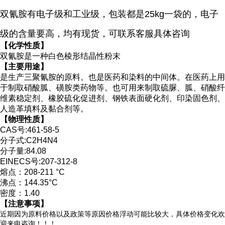
双氰胺有电子级和工业级，包装都是25kg一袋的，电子
级的含量要高，均有现货，可联系客服具体咨询
【化学性质】
双氰胺是一种白色棱形结晶性粉末
【主要用途】
是生产三聚氰胺的原料。也是医药和染料的中间体。在医药上用
于制取硝酸胍、磺胺类药物等。也可用来制取硫脲、胍、硝酸纤
维素稳定剂、橡胶硫化促进剂、钢铁表面硬化剂、印染固色剂、
人造革填料及黏合剂等。
【物理性质】
CAS号:461-58-5
分子式:C2H4N4
分子量:84.08
EINECS号:207-312-8
熔点：208-211 °C
沸点：144.35°C
密度：1.40
【注意事项】
近期因为原料价格以及政策等原因价格浮动可能比较大，具体价格变化欢
迎来电咨询！！！