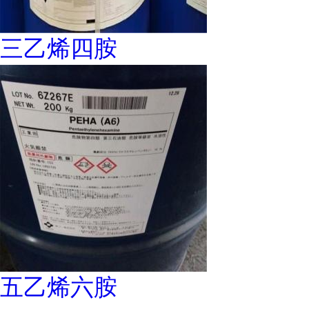
三乙烯四胺
五乙烯六胺