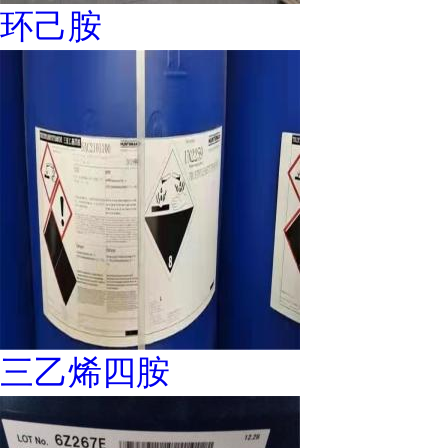
环己胺
三乙烯四胺