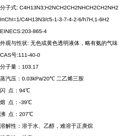
分子式
: C4H13N3;H2NCH2CH2NHCH2CH2NH2
InChI=1/C4H13N3/c5-1-3-7-4-2-6/h7H,1-6H2
EINECS:203-865-4
外观与性状
:
无色或黄色透明液体，略有氨的气味
CAS
号
:111-40-0
分子量：
103.17
蒸汽压：
0.03kPa/20
℃ 二乙烯三胺
闪
点：
94
℃
熔
点：
-39
℃
沸
点：
207
℃
溶解性：溶于水、乙醇，难溶于正庚烷