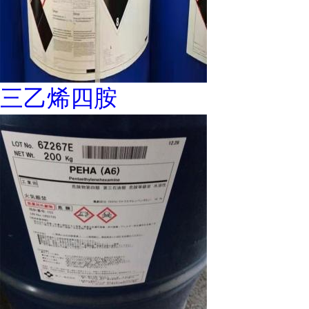
三乙烯四胺