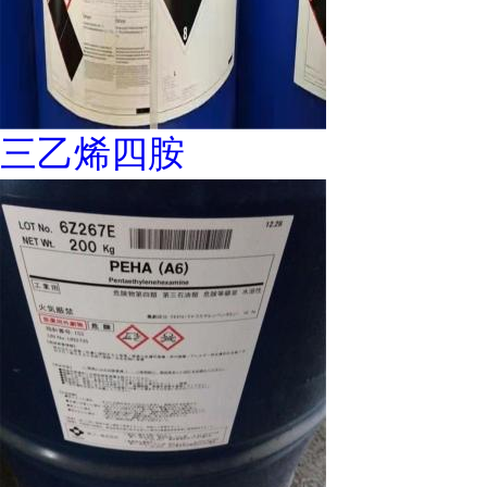
三乙烯四胺