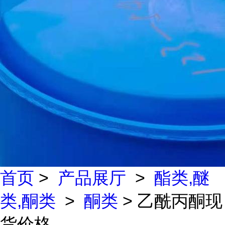
首页
>
产品展厅
>
酯类,醚
类,酮类
>
酮类
> 乙酰丙酮现
货价格