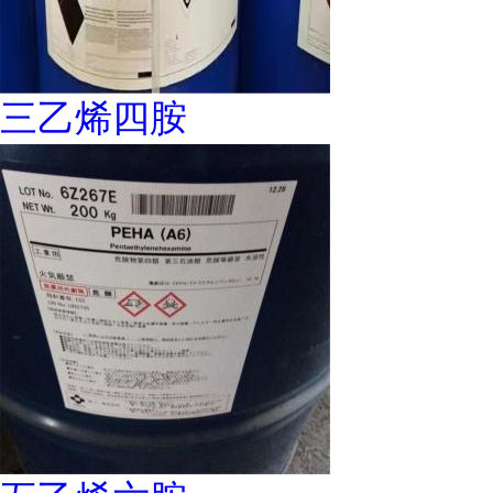
三乙烯四胺