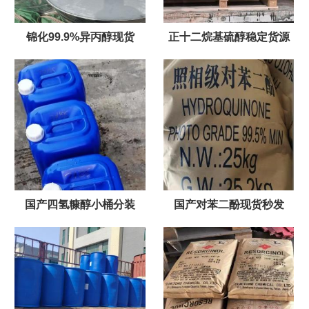
锦化99.9%异丙醇现货
正十二烷基硫醇稳定货源
国产四氢糠醇小桶分装
国产对苯二酚现货秒发