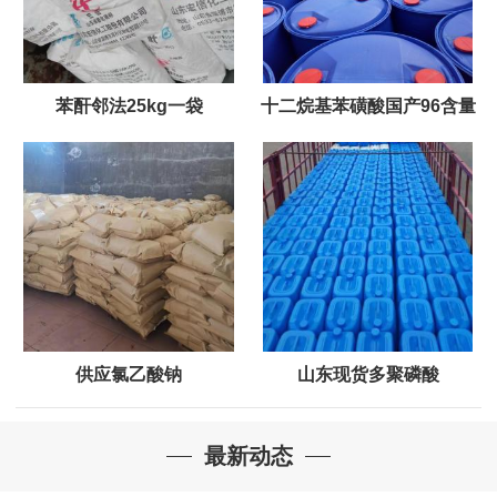
苯酐邻法25kg一袋
十二烷基苯磺酸国产96含量
供应氯乙酸钠
山东现货多聚磷酸
最新动态