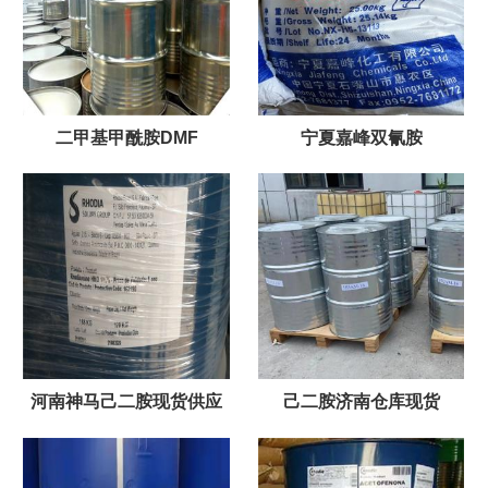
二甲基甲酰胺DMF
宁夏嘉峰双氰胺
河南神马己二胺现货供应
己二胺济南仓库现货