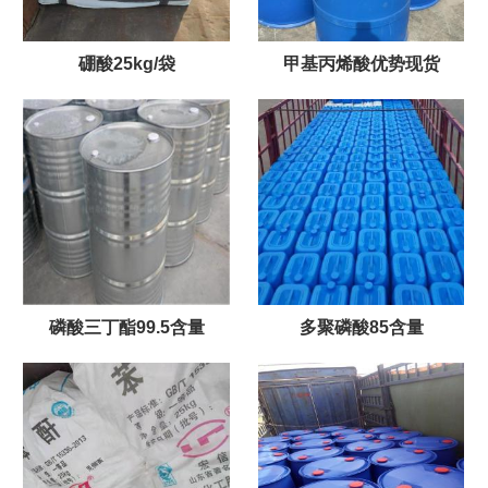
硼酸25kg/袋
甲基丙烯酸优势现货
磷酸三丁酯99.5含量
多聚磷酸85含量