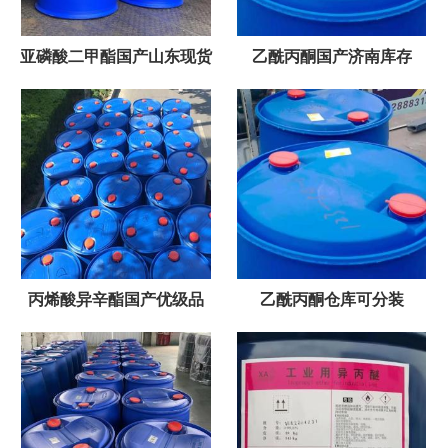
亚磷酸二甲酯国产山东现货
乙酰丙酮国产济南库存
丙烯酸异辛酯国产优级品
乙酰丙酮仓库可分装