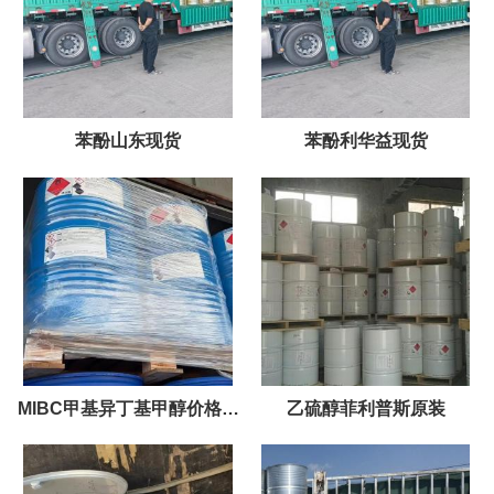
苯酚山东现货
苯酚利华益现货
MIBC甲基异丁基甲醇价格优
乙硫醇菲利普斯原装
势