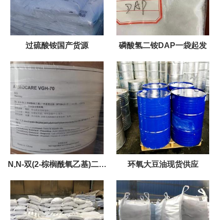
过硫酸铵国产货源
磷酸氢二铵DAP一袋起发
N,N-双(2-棕榈酰氧乙基)二甲
环氧大豆油现货供应
基氯化铵