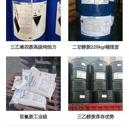
三乙烯四胺高级纯恒力
二甘醇胺220kg/桶现货
双氰胺工业级
三乙醇胺库存优势