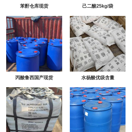
苯酐仓库现货
己二酸25kg/袋
丙酸鲁西国产现货
水杨酸优级含量