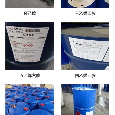
环己胺
三乙烯四胺
五乙烯六胺
四乙烯五胺