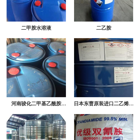
二甲胺水溶液
二乙胺
河南骏化二甲基乙酰胺
日本东曹原装进口二乙烯三
DMAC
胺