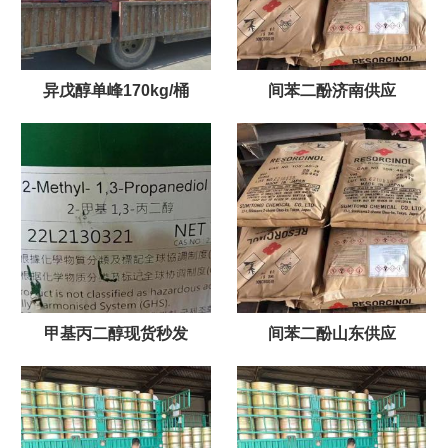
异戊醇单峰170kg/桶
间苯二酚济南供应
甲基丙二醇现货秒发
间苯二酚山东供应