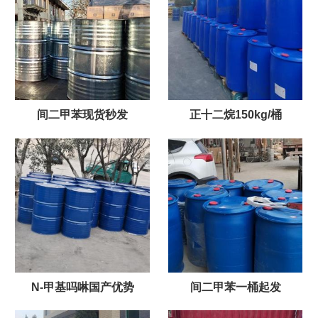
间二甲苯现货秒发
正十二烷150kg/桶
N-甲基吗啉国产优势
间二甲苯一桶起发