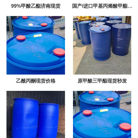
99%甲酸乙酯济南现货
国产/进口甲基丙烯酸甲酯原
装现货 优势出
乙酰丙酮现货价格
原甲酸三甲酯现货秒发