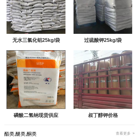
无水三氯化铝25kg/袋
过硫酸钾25kg/袋
磷酸二氢钠现货供应
叔丁醇钾价格
酯类,醚类,酮类
查看更多 >