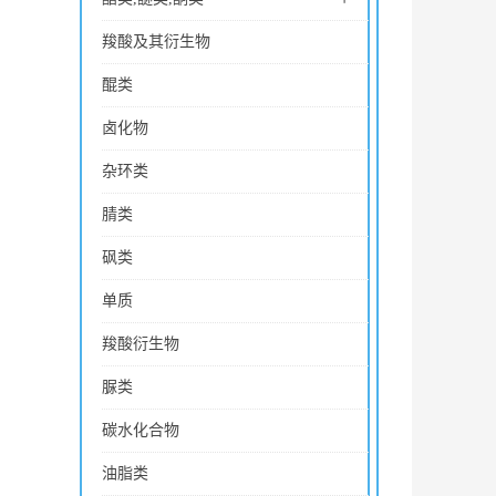
羧酸及其衍生物
醌类
卤化物
杂环类
腈类
砜类
单质
羧酸衍生物
脲类
碳水化合物
油脂类