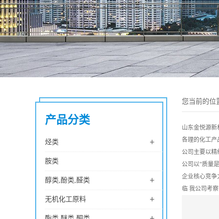
您当前的位
产品分类
山东金悦源新
各理的化工产
+
烃类
公司主要以精
胺类
公司以
“质量
企业核心竞争
+
醇类,酚类,醛类
临 我公司考
+
无机化工原料
+
酯类,醚类,酮类