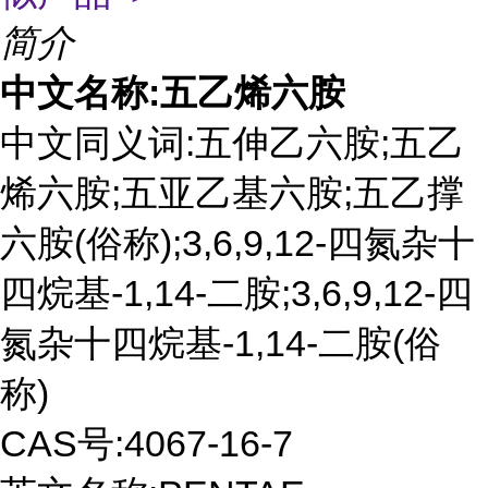
简介
中文名称
:
五乙烯六胺
中文同义词
:
五伸乙六胺
;
五乙
烯六胺
;
五亚乙基六胺
;
五乙撑
六胺
(
俗称
);3,6,9,12-
四氮杂十
四烷基
-1,14-
二胺
;3,6,9,12-
四
氮杂十四烷基
-1,14-
二胺
(
俗
称
)
CAS
号
:4067-16-7