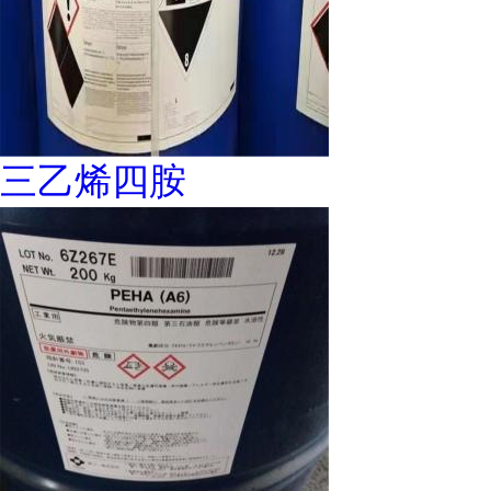
三乙烯四胺