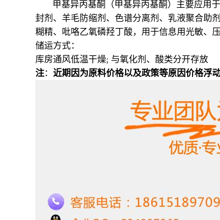
甲基异丙基酮（甲基异丙基酮）主要应用
封剂、羊毛防缩剂、色谱分离剂、乳液聚合助
糊精、吡咯乙氧磷羟丁酸，用于信息用光敏、
储运方式：
库房通风低温干燥; 与氧化剂、酸类分开存放
注
：
近期因为原料价格以及政策等原因价格浮