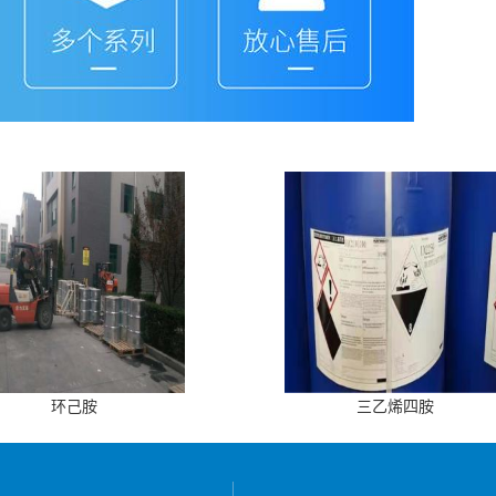
环己胺
三乙烯四胺