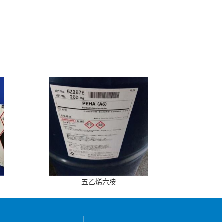
五乙烯六胺