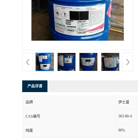
产品详请
品牌
伊士曼
563-80-4
CAS编号
99%
纯度