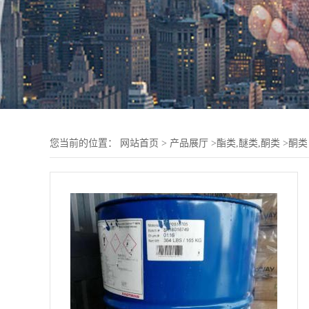
您当前的位置：
网站首页
>
产品展厅
>
酯类,醚类,酮类
>
酮类