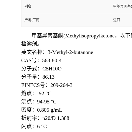
别名
甲基异丙基
产地/厂商
进口
甲基异丙基酮(Methylisopropylke
档溶剂。
英文名称：3-Methyl-2-butanone
CAS号：563-80-4
分子式：C5H10O
分子量：86.13
EINECS号：209-264-3
熔点：
-92 °C
沸点：
94-95 °C
密度：
0.805 g/mL
折射率：
n20/D 1.388
闪点：
6 °C