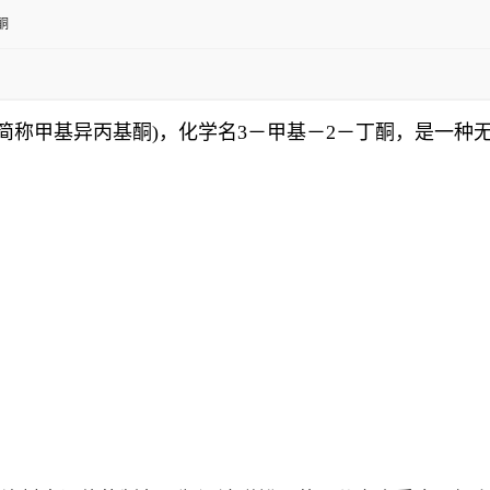
酮
tone，以下简称甲基异丙基酮)，化学名3－甲基－2－丁酮，