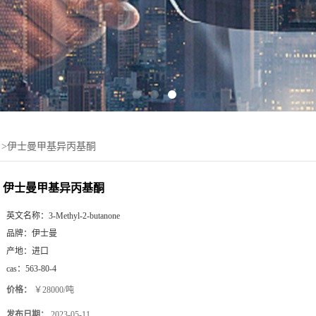
>
伊士曼甲基异丙基酮
伊士曼甲基异丙基酮
英文名称：
3-Methyl-2-butanone
品牌：
伊士曼
产地：
进口
cas：
563-80-4
价格：
￥28000/吨
发布日期：
2023-05-11