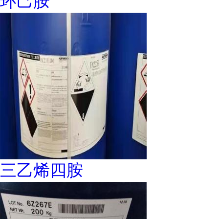
环己胺
三乙烯四胺