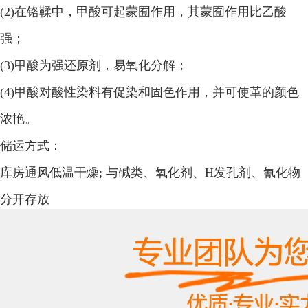
(2)在铬鞣中，甲酸可起蒙囿作用，其蒙囿作用比乙酸
强；
(3)甲酸为强还原剂，易氧化分解；
(4)甲酸对酸性染料有促染和固色作用，并可使革的颜色
浓艳。
储运方式：
库房通风低温干燥; 与碱类、氧化剂、H发孔剂、氰化物
分开存放