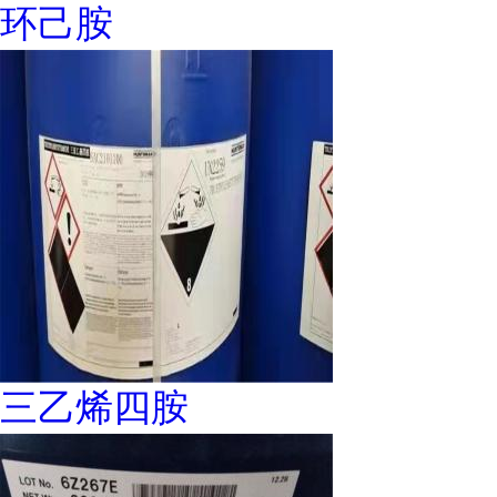
环己胺
三乙烯四胺