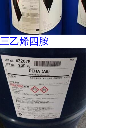
三乙烯四胺