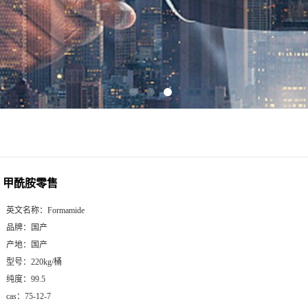
甲酰胺零售
英文名称：
Formamide
品牌：
国产
产地：
国产
型号：
220kg/桶
纯度：
99.5
cas：
75-12-7