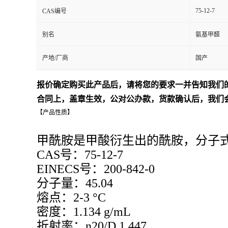
75-12-7
CAS编号
别名
氨基甲醛
产地/厂商
国产
报价确定购买此产品后，请将您的要求一并告知我们
合同上，盖章生效，公对公办款，货款确认后，我们
【产品性质】
甲酰胺是甲酸衍生出的酰胺，分子式
CAS号：75-12-7
EINECS号：200-842-0
分子量：45.04
熔点：
2-3 °C
密度：
1.134 g/mL
折射率：
n20/D 1.447