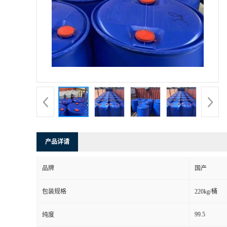
产品详请
品牌
国产
包装规格
220kg/桶
99.5
纯度