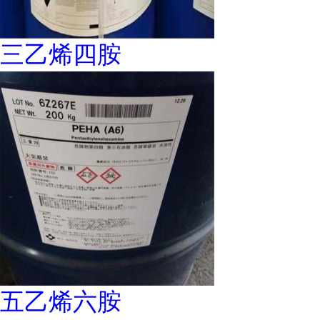
三乙烯四胺
五乙烯六胺