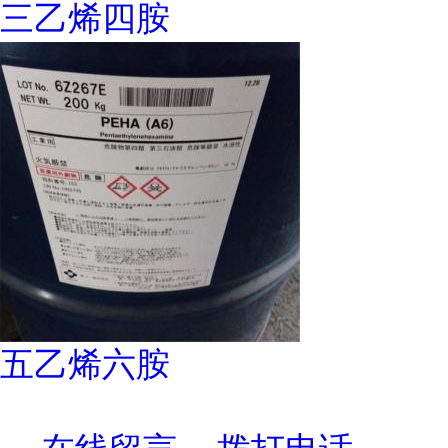
三乙烯四胺
五乙烯六胺