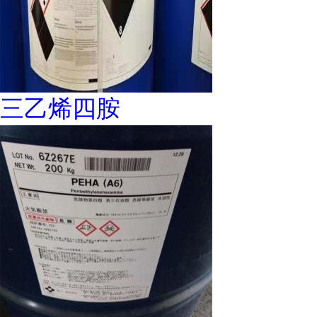
三乙烯四胺