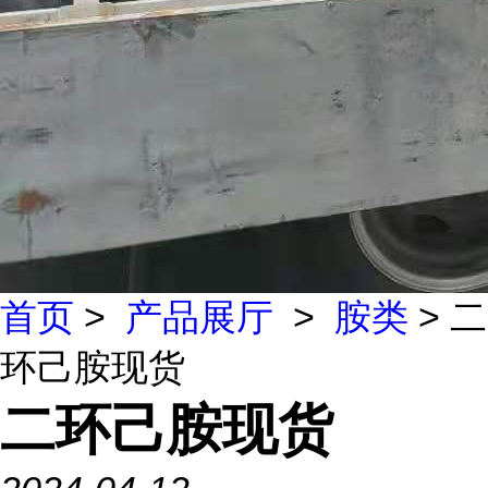
首页
>
产品展厅
>
胺类
> 二
环己胺现货
二环己胺现货