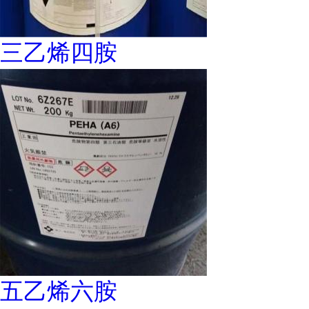
三乙烯四胺
五乙烯六胺