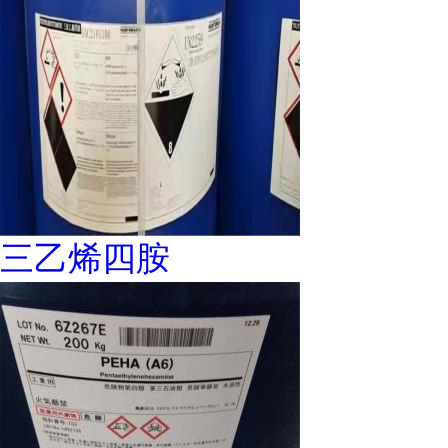
三乙烯四胺