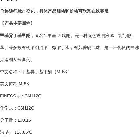
价格随行就市变化，具体产品规格和价格可联系在线客服
【产品主要属性】
，又名
4-
甲基
-2-
戊酮。是一种无色透明液体，能与醇、
甲基异丁基甲酮
苯、等多数有机溶剂混溶，微溶于水，有芳香酮气味。是一种优良的中沸
点溶剂及分离剂。
中文名称：甲基异丁基甲酮
（
MIBK
）
英文简称
:MIBK
EINECS
号：
C6H12O
化学式：
C6H12O
分子量：
100.16
沸
点：
116.85
℃