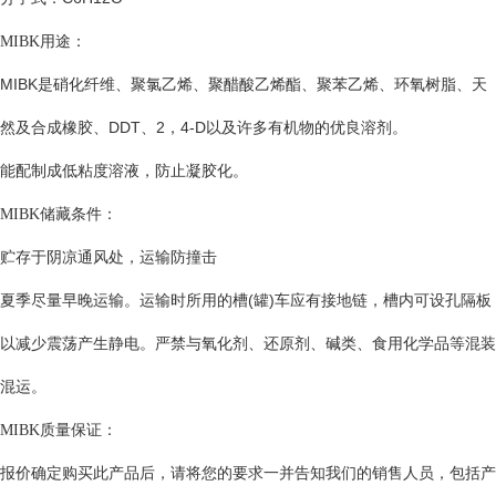
MIBK
用途：
MIBK
是硝化纤维、聚氯乙烯、聚醋酸乙烯酯、聚苯乙烯、环氧树脂、天
然及合成橡胶、
DDT
、
2
，
4-D
以及许多有机物的优良溶剂。
能配制成低粘度溶液，防止凝胶化。
MIBK
储藏条件：
贮存于阴凉通风处，运输防撞击
夏季尽量早晚运输。运输时所用的槽
(
罐
)
车应有接地链，槽内可设孔隔板
以减少震荡产生静电。严禁与氧化剂、还原剂、碱类、食用化学品等混装
混运。
MIBK
质量保证：
报价确定购买此产品后，请将您的要求一并告知我们的销售人员，包括产