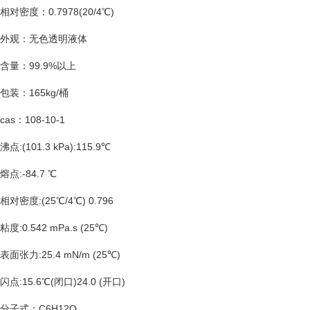
相对密度：
0.7978(20/4
℃
)
外观：无色透明液体
含量：
99.9%
以上
包装：
165kg/
桶
cas
：
108-10-1
沸点
:(101.3 kPa):115.9
℃
熔点
:-84.7
℃
相对密度
:(25
℃
/4
℃
) 0.796
粘度
:0.542 mPa.s (25
℃
)
表面张力
:25.4 mN/m (25
℃
)
闪点
:15.6
℃
(
闭口
)24.0 (
开口
)
分子式：
C6H12O