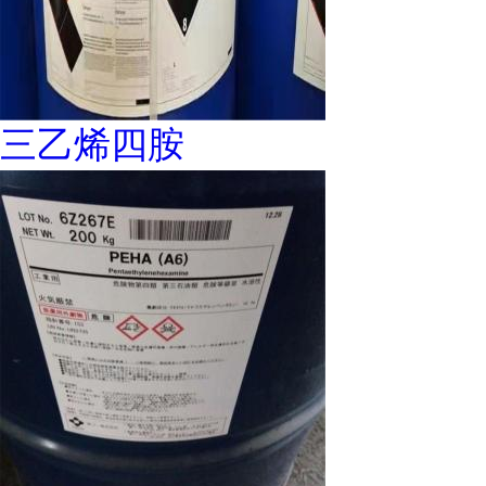
三乙烯四胺