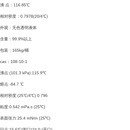
沸
点：
116.85
℃
相对密度：
0.7978(20/4
℃
)
外观：无色透明液体
含量：
99.9%
以上
包装：
165kg/
桶
cas
：
108-10-1
沸点
:(101.3 kPa):115.9
℃
熔点
:-84.7
℃
相对密度
:(25
℃
/4
℃
) 0.796
粘度
:0.542 mPa.s (25
℃
)
表面张力
:25.4 mN/m (25
℃
)
闪点
:15.6
℃
(
闭口
)24.0 (
开口
)