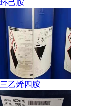
环己胺
三乙烯四胺