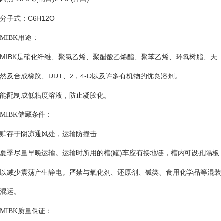
分子式：
C6H12O
MIBK
用途：
MIBK
是硝化纤维、聚氯乙烯、聚醋酸乙烯酯、聚苯乙烯、环氧树脂、天
然及合成橡胶、
DDT
、
2
，
4-D
以及许多有机物的优良溶剂。
能配制成低粘度溶液，防止凝胶化。
MIBK
储藏条件：
贮存于阴凉通风处，运输防撞击
夏季尽量早晚运输。运输时所用的槽
(
罐
)
车应有接地链，槽内可设孔隔板
以减少震荡产生静电。严禁与氧化剂、还原剂、碱类、食用化学品等混装
混运。
MIBK
质量保证：