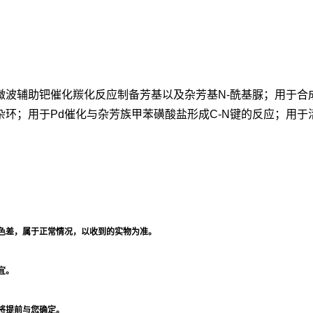
微波辅助钯催化羰化反应制备芳基以及杂芳基N-酰基脲；用于合
环；用于Pd催化与杂芳族甲苯磺酸盐形成C-N键的反应；用于
色差，属于正常情况，以收到的实物为准。
宜。
将提前与您确定。