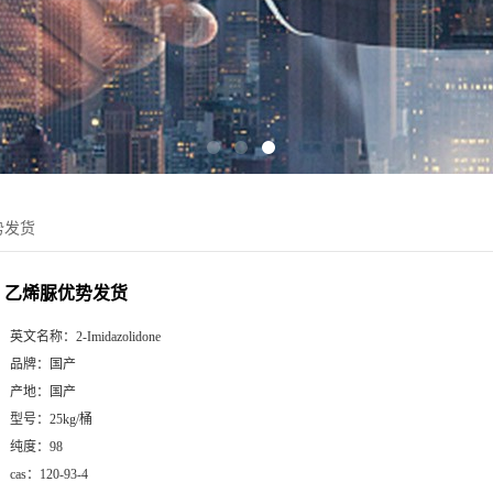
势发货
乙烯脲优势发货
英文名称：
2-Imidazolidone
品牌：
国产
产地：
国产
型号：
25kg/桶
纯度：
98
cas：
120-93-4