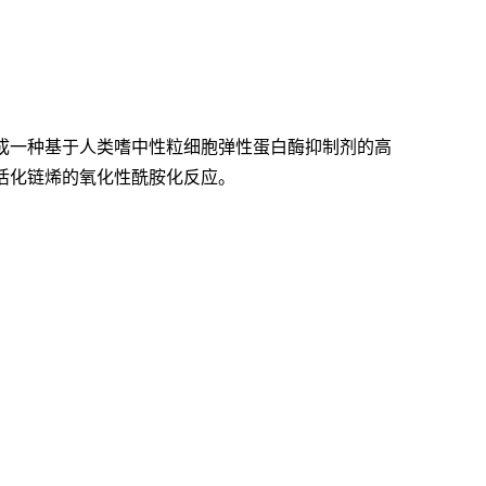
成一种基于人类嗜中性粒细胞弹性蛋白酶抑制剂的高
活化链烯的氧化性酰胺化反应。