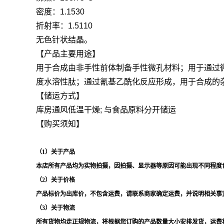
密度：1.1530
折射率：1.5110
无色针状结晶。
【产品主要用途】
用于合成由非手性前体制备手性微孔材料；用于通过
度水溶性肽；通过氰基乙酰化反应形成，用于合成的杂
【储运方式】
库房通风低温干燥; 与食品原料分开储运
【购买须知】
（
1）关于产品
本店所有产品均为实物拍摄，因拍摄、显示器等原因可能出现不同程度
（
2）关于价格
产品标价为出库价，不包含运费，请联系商家确定运费，并说明相关事
（
3）关于物流
所有货物均走正规物流，将根据您订购的产品数量大小安排发货，运费