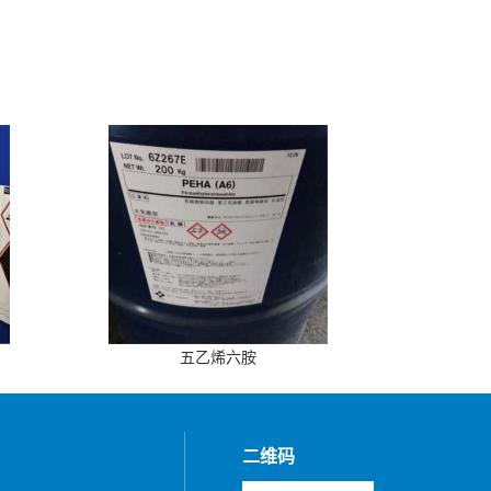
五乙烯六胺
二维码