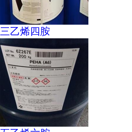
三乙烯四胺